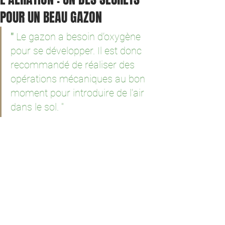
POUR UN BEAU GAZON
"
 Le gazon a besoin d’oxygène 
pour se développer. Il est donc 
recommandé de réaliser des 
opérations mécaniques au bon 
moment pour introduire de l’air 
dans le sol.
"