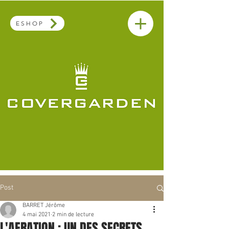
ESHOP
Post
BARRET Jérôme
4 mai 2021
2 min de lecture
L'AERATION : UN DES SECRETS