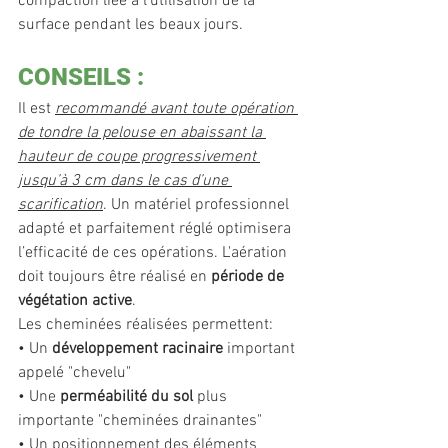
compaction liée à l’utilisation de la 
surface pendant les beaux jours.
CONSEILS : 
Il est 
recommandé avant toute opération 
de tondre la pelouse en abaissant la 
hauteur de coupe progressivement 
jusqu’à 3 cm dans le cas d’une 
scarification
. Un matériel professionnel 
adapté et parfaitement réglé optimisera 
l’efficacité de ces opérations. L'aération 
doit toujours être réalisé en 
période de 
végétation active
.
Les cheminées réalisées permettent:
• Un 
développement racinaire 
important 
appelé "chevelu"
• Une 
perméabilité du sol 
plus 
importante "cheminées drainantes"
• Un
 positionnement des éléments 